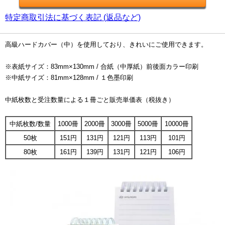
特定商取引法に基づく表記 (返品など)
高級ハードカバー（中）を使用しており、きれいにご使用できます。
※表紙サイズ：83mm×130mm / 合紙（中厚紙）前後面カラー印刷
※中紙サイズ：81mm×128mm / １色墨印刷
中紙枚数と受注数量による１冊ごと販売単価表（税抜き）
中紙枚数/数量
1000冊
2000冊
3000冊
5000冊
10000冊
50枚
151円
131円
121円
113円
101円
80枚
161円
139円
131円
121円
106円