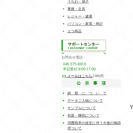
うちわ・扇子
事務・文具
レジャー・健康
パソコン・家電・時計
エコ商品
お問合せ電話：
045-575-6910
平日受付 9:00-17:00
メールはこちら
24時間
公 示 事 項
納 期 に つ い て
データご入稿について
Y
サンプルについて
包装・梱包について
消費税率の改定に伴う今後の御請
求ついて