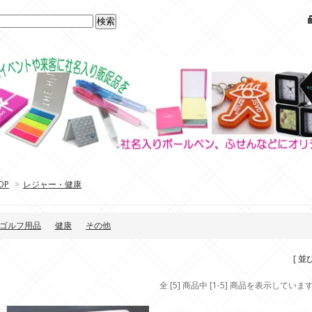
OP
>
レジャー・健康
ゴルフ用品
健康
その他
[ 並
全 [5] 商品中 [1-5] 商品を表示していま