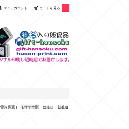
マイアカウント
カートを見る
0
び順を変更 ]
-
おすすめ順
-
価格順
-
新着順
す