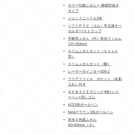
カラー印刷ふせんー 模様型抜き
タイプ
ジェットニードル3色
ソフトＰＶＣ（ゴム）半立体キー
ホルダー/ストラップ
手帳型ふせん（中）蛍光フィルム
101×80mm
スリムふせんセット（ｂｏｏｋ
型）
スリムふせんセット（蝶）
レーザーポインター009-2
クリアファイル ポケット（名刺
入れ）付き
ＮＥＷＡＣＥマジック4色+シャ
ーペン+消しゴム
ACE3色ボールペン
Newクラウン3色ボールペン
蛍光５色紙ふせん
60×80mm（小）