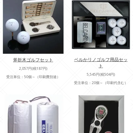
ベルかリノゴルフ用品セッ
斧折木ゴルフセット
ト
2,057円(税187円)
5,545円(税504円)
受注単位：50個～（印刷費別途）
受注単位：20個～（印刷代含む）