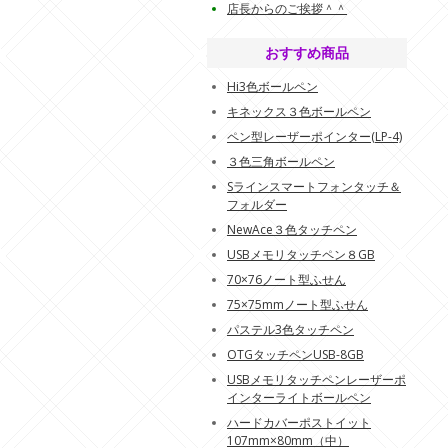
店長からのご挨拶＾＾
おすすめ商品
Hi3色ボールペン
キネックス３色ボールペン
ペン型レーザーポインター(LP-4)
３色三角ボールペン
Sラインスマートフォンタッチ＆
フォルダー
NewAce３色タッチペン
USBメモリタッチペン８GB
70×76ノート型ふせん
75×75mmノート型ふせん
パステル3色タッチペン
OTGタッチペンUSB-8GB
USBメモリタッチペンレーザーポ
インターライトボールペン
ハードカバーポストイット
107mm×80mm（中）