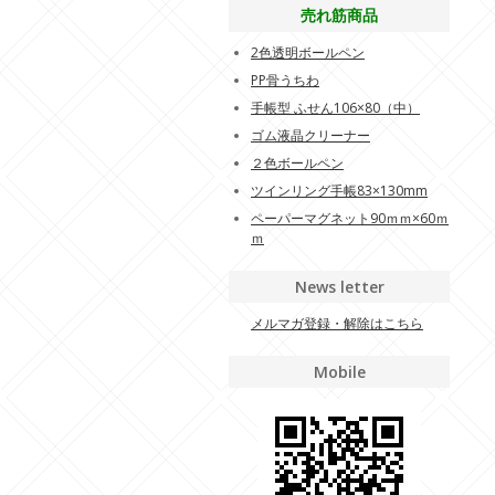
売れ筋商品
2色透明ボールペン
PP骨うちわ
手帳型 ふせん106×80（中）
ゴム液晶クリーナー
２色ボールペン
ツインリング手帳83×130mm
ペーパーマグネット90ｍｍ×60ｍ
ｍ
News letter
メルマガ登録・解除はこちら
Mobile